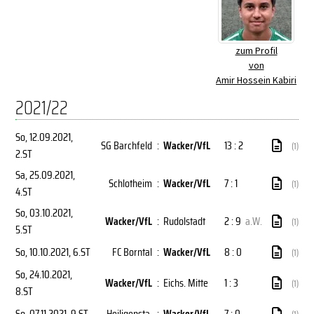
zum Profil
von
Amir Hossein Kabiri
2021/22
So, 12.09.2021
,
SG Barchfeld
:
Wacker/VfL
13 : 2
(1)
2.ST
Sa, 25.09.2021
,
Schlotheim
:
Wacker/VfL
7 : 1
(1)
4.ST
So, 03.10.2021
,
Wacker/VfL
:
Rudolstadt
2 : 9
a.W.
(1)
5.ST
So, 10.10.2021
, 6.ST
FC Borntal
:
Wacker/VfL
8 : 0
(1)
So, 24.10.2021
,
Wacker/VfL
:
Eichs. Mitte
1 : 3
(1)
8.ST
So, 07.11.2021
, 9.ST
Heiligensta.
:
Wacker/VfL
7 : 0