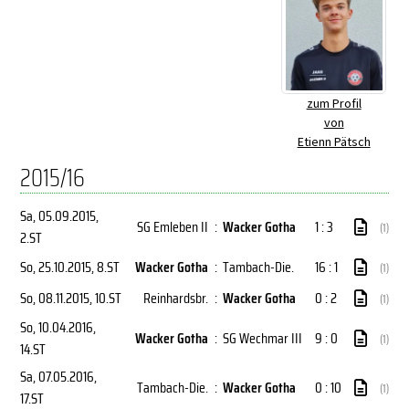
zum Profil
von
Etienn Pätsch
2015/16
Sa, 05.09.2015
,
SG Emleben II
:
Wacker Gotha
1 : 3
(1)
2.ST
So, 25.10.2015
, 8.ST
Wacker Gotha
:
Tambach-Die.
16 : 1
(1)
So, 08.11.2015
, 10.ST
Reinhardsbr.
:
Wacker Gotha
0 : 2
(1)
So, 10.04.2016
,
Wacker Gotha
:
SG Wechmar III
9 : 0
(1)
14.ST
Sa, 07.05.2016
,
Tambach-Die.
:
Wacker Gotha
0 : 10
(1)
17.ST