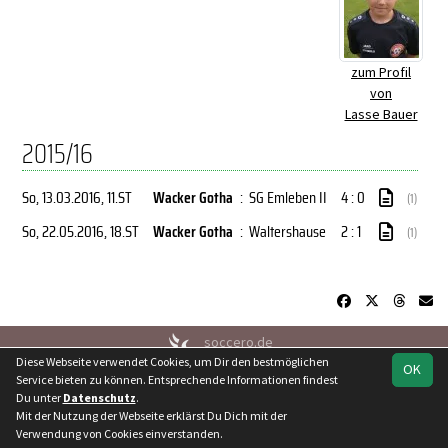
zum Profil
von
Lasse Bauer
2015/16
So, 13.03.2016
, 11.ST
Wacker Gotha
:
SG Emleben II
4 : 0
(1)
So, 22.05.2016
, 18.ST
Wacker Gotha
:
Waltershause
2 : 1
(1)
soccero.de
Diese Webseite verwendet Cookies, um Dir den bestmöglichen
© 2006 - 2026
OK
Service bieten zu können. Entsprechende Informationen findest
Besucherstatistik
Kontakt
Geburtstage
Impressum
Du unter
Datenschutz
.
Datenschutz
Mit der Nutzung der Webseite erklärst Du Dich mit der
Verwendung von Cookies einverstanden.