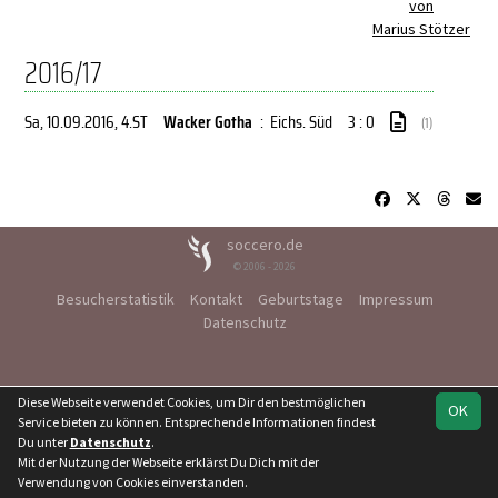
von
Marius Stötzer
2016/17
Sa, 10.09.2016
, 4.ST
Wacker Gotha
:
Eichs. Süd
3 : 0
(1)
soccero.de
© 2006 - 2026
Besucherstatistik
Kontakt
Geburtstage
Impressum
Datenschutz
Diese Webseite verwendet Cookies, um Dir den bestmöglichen
OK
Service bieten zu können. Entsprechende Informationen findest
Du unter
Datenschutz
.
Mit der Nutzung der Webseite erklärst Du Dich mit der
Verwendung von Cookies einverstanden.