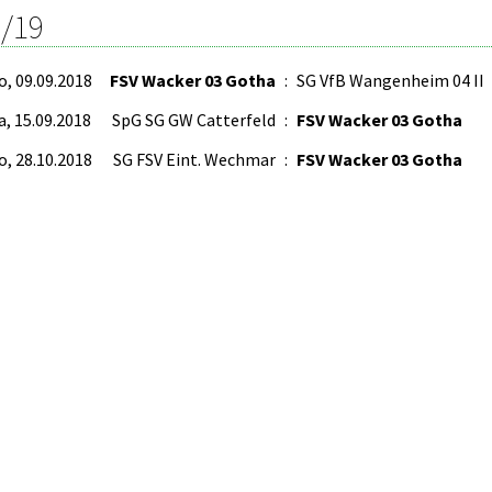
/19
o, 09.09.2018
FSV Wacker 03 Gotha
:
SG VfB Wangenheim 04 II
a, 15.09.2018
SpG SG GW Catterfeld
:
FSV Wacker 03 Gotha
o, 28.10.2018
SG FSV Eint. Wechmar
:
FSV Wacker 03 Gotha