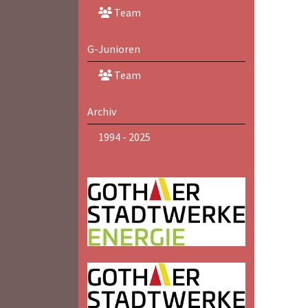
Team
G-Junioren
Team
Archiv
1994 - 2025