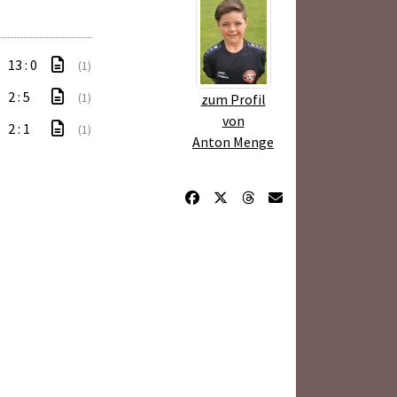
13 : 0
(1)
2 : 5
(1)
zum Profil
von
2 : 1
(1)
Anton Menge