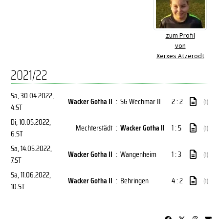
zum Profil
von
Xerxes Atzerodt
2021/22
Sa, 30.04.2022
,
Wacker Gotha II
:
SG Wechmar II
2 : 2
(1)
4.ST
Di, 10.05.2022
,
Mechterstädt
:
Wacker Gotha II
1 : 5
(1)
6.ST
Sa, 14.05.2022
,
Wacker Gotha II
:
Wangenheim
1 : 3
(1)
7.ST
Sa, 11.06.2022
,
Wacker Gotha II
:
Behringen
4 : 2
(1)
10.ST