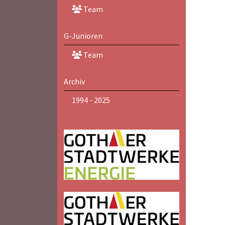
Team
G-Junioren
Team
Archiv
1994 - 2025