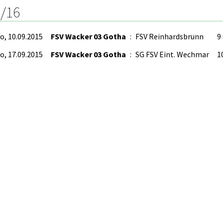
/16
o, 10.09.2015
FSV Wacker 03 Gotha
:
FSV Reinhardsbrunn
9 
o, 17.09.2015
FSV Wacker 03 Gotha
:
SG FSV Eint. Wechmar
10