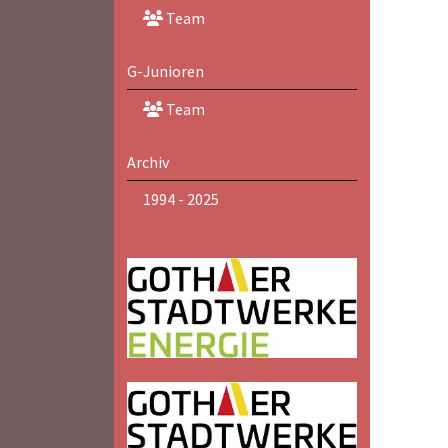
Team
G-Junioren
Team
Archiv
1994 - 2025