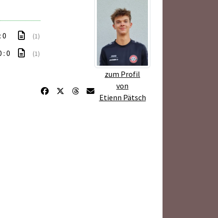
: 0
(1)
 : 0
(1)
zum Profil
von
Etienn Pätsch