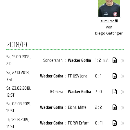
zum Profil
von
Diego Gattinger
2018/19
Sa, 15.09.2018
,
Sondershsn.
:
Wacker Gotha
1 : 2
n.V.
(1)
2.R
Sa, 27.10.2018
,
Wacker Gotha
:
FF USV Jena
0 : 1
(1)
7.ST
Sa, 23.02.2019
,
JFC Gera
:
Wacker Gotha
7 : 0
(1)
12.ST
Sa, 02.03.2019
,
Wacker Gotha
:
Eichs. Mitte
2 : 2
(1)
13.ST
Di, 12.03.2019
,
Wacker Gotha
:
FC RW Erfurt
0 : 11
(1)
14.ST