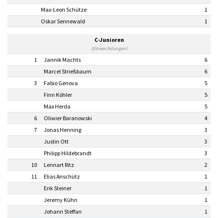
Max-Leon Schütze
1
Oskar Sennewald
1
C-Junioren
(Einwechslungen)
1
Jannik Machts
6
Marcel Strießbaum
6
3
Fabio Genova
5
Finn Köhler
5
Max Herda
5
6
Oliwier Baranowski
4
7
Jonas Henning
3
Justin Ott
3
Philipp Hildebrandt
3
10
Lennart Ritz
2
11
Elias Anschütz
1
Erik Steiner
1
Jeremy Kühn
1
Johann Steffan
1