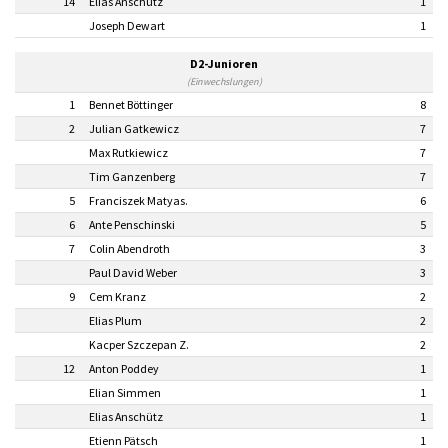
14
Elias Anschütz
1
Joseph Dewart
1
D2-Junioren
(Einwechslungen)
1
Bennet Böttinger
8
2
Julian Gatkewicz
7
Max Rutkiewicz
7
Tim Ganzenberg
7
5
Franciszek Matyas.
6
6
Ante Penschinski
5
7
Colin Abendroth
3
Paul David Weber
3
9
Cem Kranz
2
Elias Plum
2
Kacper Szczepan Z.
2
12
Anton Poddey
1
Elian Simmen
1
Elias Anschütz
1
Etienn Pätsch
1