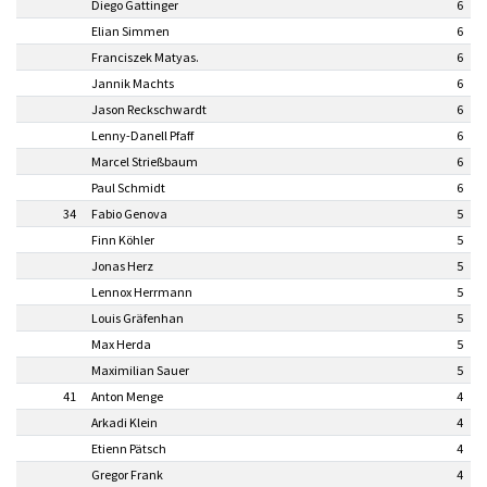
Diego Gattinger
6
Elian Simmen
6
Franciszek Matyas.
6
Jannik Machts
6
Jason Reckschwardt
6
Lenny-Danell Pfaff
6
Marcel Strießbaum
6
Paul Schmidt
6
34
Fabio Genova
5
Finn Köhler
5
Jonas Herz
5
Lennox Herrmann
5
Louis Gräfenhan
5
Max Herda
5
Maximilian Sauer
5
41
Anton Menge
4
Arkadi Klein
4
Etienn Pätsch
4
Gregor Frank
4