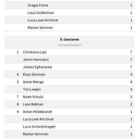
Gregor Frank
1
Louis Gräfenhan
1
Luca Leon Kirchner
1
Marlon Simmen
1
E-Junioren
(Einwechslungen)
1
Christiano Lips
7
Jimm Hermann
7
Jordan Egharevba
7
4
Elian Simmen
5
5
Anton Menge
4
Tim Leepin
4
7
Noah Schulz
3
8
Leon Rebhan
2
9
Anton Hildebrandt
1
Luca Leon Kirchner
1
Luca Schweinhagen
1
Marlon Simmen
1