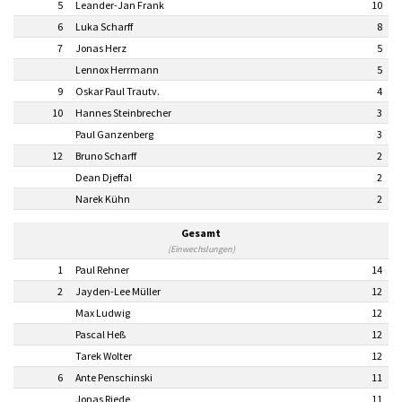
5
Leander-Jan Frank
10
6
Luka Scharff
8
7
Jonas Herz
5
Lennox Herrmann
5
9
Oskar Paul Trautv.
4
10
Hannes Steinbrecher
3
Paul Ganzenberg
3
12
Bruno Scharff
2
Dean Djeffal
2
Narek Kühn
2
Gesamt
(Einwechslungen)
1
Paul Rehner
14
2
Jayden-Lee Müller
12
Max Ludwig
12
Pascal Heß
12
Tarek Wolter
12
6
Ante Penschinski
11
Jonas Riede
11