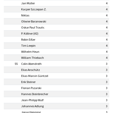
Jan Müller
4
Kacper Szczepan Z.
4
Niklas
4
Oliwier Baranowski
4
Oskar Paul Trautv.
4
P. Köllner (#2)
4
Robin Eißer
4
Tim Leepin
4
Wilhelm Heun
4
William Thiebach
4
55
Colin Abendroth
3
Elias Anschütz
3
Elias-Marvin Güntzel
3
Erik Steiner
3
Florian Pszarski
3
Hannes Steinbrecher
3
Jean-Philipp Wulf
3
Johannes Adlung
3
Jonas Henning
3