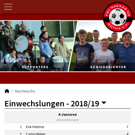
Nachwuchs
Einwechslungen -
2018/19
A-Junioren
(Einwechslungen)
1
Erik Hüttner
7
2
Carlos Weber
4