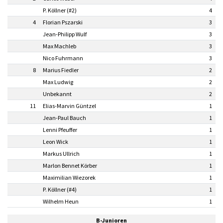
P. Köllner (#2)
4
4
Florian Pszarski
3
Jean-Philipp Wulf
3
Max Machleb
3
Nico Fuhrmann
3
8
Marius Fiedler
2
Max Ludwig
2
Unbekannt
2
11
Elias-Marvin Güntzel
1
Jean-Paul Bauch
1
Lenni Pfeuffer
1
Leon Wick
1
Markus Ullrich
1
Marlon Bennet Körber
1
Maximilian Wiezorek
1
P. Köllner (#4)
1
Wilhelm Heun
1
B-Junioren