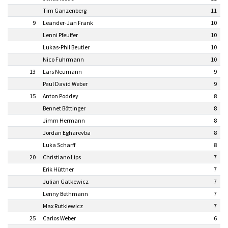
Tim Ganzenberg
11
9
Leander-Jan Frank
10
Lenni Pfeuffer
10
Lukas-Phil Beutler
10
Nico Fuhrmann
10
13
Lars Neumann
9
Paul David Weber
9
15
Anton Poddey
8
Bennet Böttinger
8
Jimm Hermann
8
Jordan Egharevba
8
Luka Scharff
8
20
Christiano Lips
7
Erik Hüttner
7
Julian Gatkewicz
7
Lenny Bethmann
7
Max Rutkiewicz
7
25
Carlos Weber
6