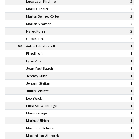
Luca Leon Kirchner
2
Marius Fiedler
2
Marlon Bennet Körber
2
Marlon Simmen
2
Narek Kühn
2
Unbekannt
2
88
Anton Hildebrandt
1
Elias Koslik
1
Fynn Vinz
1
Jean-Paul Bauch
1
Jeremy Kühn
1
Johann Steffan
1
Julius Schütte
1
Leon Wick
1
Luca Schweinhagen
1
Marius Prager
1
Markus Ullrich
1
Max-Leon Schütze
1
Maximilian Wiezorek
1