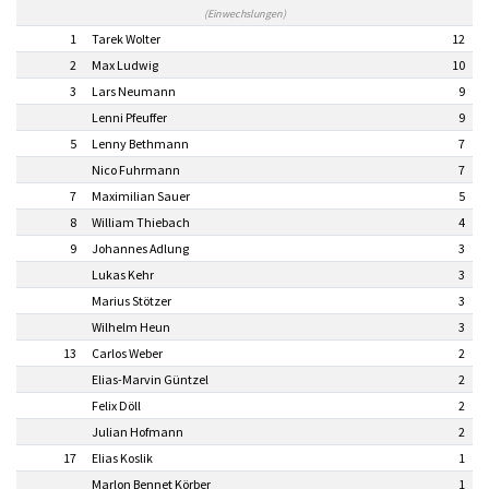
(Einwechslungen)
1
Tarek Wolter
12
2
Max Ludwig
10
3
Lars Neumann
9
Lenni Pfeuffer
9
5
Lenny Bethmann
7
Nico Fuhrmann
7
7
Maximilian Sauer
5
8
William Thiebach
4
9
Johannes Adlung
3
Lukas Kehr
3
Marius Stötzer
3
Wilhelm Heun
3
13
Carlos Weber
2
Elias-Marvin Güntzel
2
Felix Döll
2
Julian Hofmann
2
17
Elias Koslik
1
Marlon Bennet Körber
1