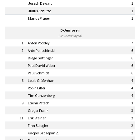
Joseph Dewart
1
Julius Schütte
1
Marius Prager
1
D-Junioren
(Einwechslungen)
1
Anton Poddey
7
2
Ante Penschinski
6
Diego Gattinger
6
Paul David Weber
6
Paul Schmidt
6
6
Louis Gräfenhan
4
Robin Eißer
4
Tim Ganzenberg
4
9
Etienn Pätsch
3
Gregor Frank
3
11
Erik Steiner
2
Finn Spiegler
2
Kacper Szczepan Z.
2