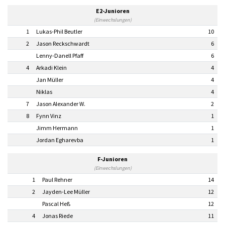
E2-Junioren
(Einwechslungen)
1
Lukas-Phil Beutler
10
2
Jason Reckschwardt
6
Lenny-Danell Pfaff
6
4
Arkadi Klein
4
Jan Müller
4
Niklas
4
7
Jason Alexander W.
2
8
Fynn Vinz
1
Jimm Hermann
1
Jordan Egharevba
1
F-Junioren
(Einwechslungen)
1
Paul Rehner
14
2
Jayden-Lee Müller
12
Pascal Heß
12
4
Jonas Riede
11