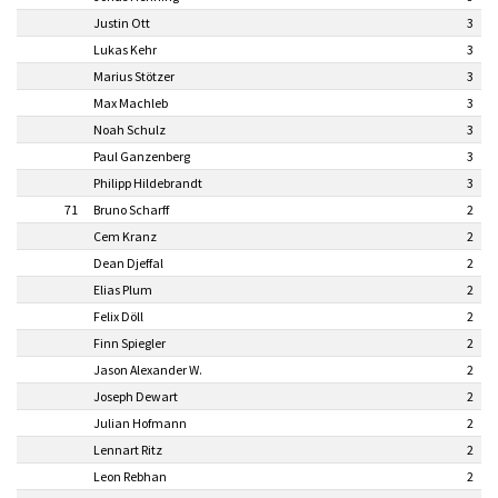
Justin Ott
3
Lukas Kehr
3
Marius Stötzer
3
Max Machleb
3
Noah Schulz
3
Paul Ganzenberg
3
Philipp Hildebrandt
3
71
Bruno Scharff
2
Cem Kranz
2
Dean Djeffal
2
Elias Plum
2
Felix Döll
2
Finn Spiegler
2
Jason Alexander W.
2
Joseph Dewart
2
Julian Hofmann
2
Lennart Ritz
2
Leon Rebhan
2