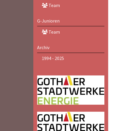
Team
G-Junioren
Team
Archiv
1994 - 2025