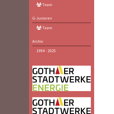
Team
G-Junioren
Team
Archiv
1994 - 2025