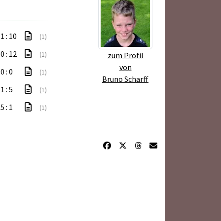
1 : 10
(1)
0 : 12
(1)
zum Profil
von
0 : 0
(1)
Bruno Scharff
1 : 5
(1)
5 : 1
(1)