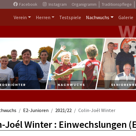
Facebook
Instagram
Organigramm
Traditionspflege
Verein
Herren
Testspiele
Nachwuchs
Galerie
chwuchs
E2-Junioren
2021/22
Colin-Joél Winter
n-Joél Winter : Einwechslungen (