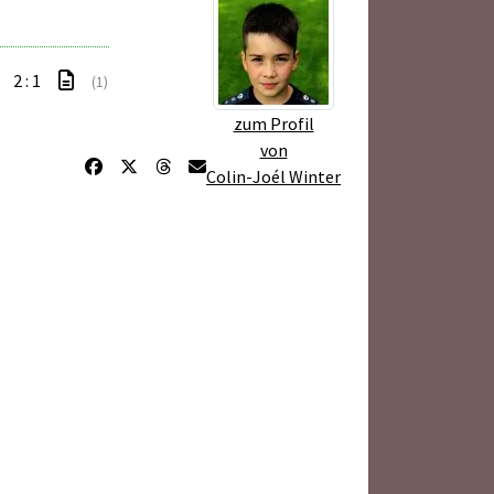
2 : 1
(1)
zum Profil
von
Colin-Joél Winter