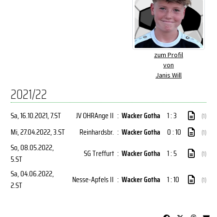
zum Profil
von
Janis Will
2021/22
Sa, 16.10.2021
, 7.ST
JV OHRAnge II
:
Wacker Gotha
1 : 3
(1)
Mi, 27.04.2022
, 3.ST
Reinhardsbr.
:
Wacker Gotha
0 : 10
(1)
So, 08.05.2022
,
SG Treffurt
:
Wacker Gotha
1 : 5
(1)
5.ST
Sa, 04.06.2022
,
Nesse-Apfels II
:
Wacker Gotha
1 : 10
(1)
2.ST