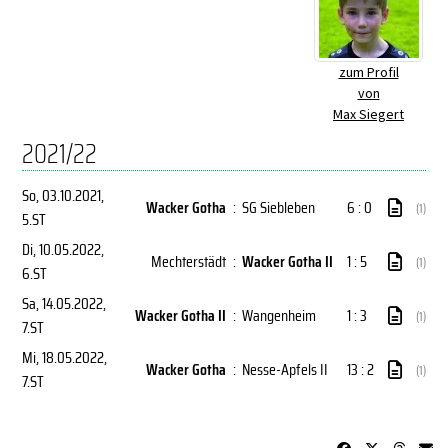
zum Profil
von
Max Siegert
2021/22
So, 03.10.2021
,
Wacker Gotha
:
SG Siebleben
6 : 0
(1)
5.ST
Di, 10.05.2022
,
Mechterstädt
:
Wacker Gotha II
1 : 5
(1)
6.ST
Sa, 14.05.2022
,
Wacker Gotha II
:
Wangenheim
1 : 3
(1)
7.ST
Mi, 18.05.2022
,
Wacker Gotha
:
Nesse-Apfels II
13 : 2
(1)
7.ST