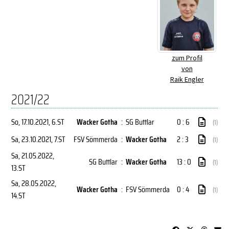
zum Profil
von
Raik Engler
2021/22
So, 17.10.2021
, 6.ST
Wacker Gotha
:
SG Buttlar
0 : 6
(1)
Sa, 23.10.2021
, 7.ST
FSV Sömmerda
:
Wacker Gotha
2 : 3
(1)
Sa, 21.05.2022
,
SG Buttlar
:
Wacker Gotha
13 : 0
(1)
13.ST
Sa, 28.05.2022
,
Wacker Gotha
:
FSV Sömmerda
0 : 4
(1)
14.ST