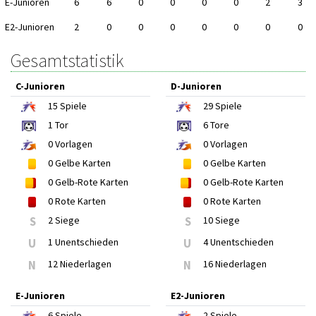
E-Junioren
6
6
0
0
0
0
2
3
E2-Junioren
2
0
0
0
0
0
0
0
Gesamtstatistik
C-Junioren
D-Junioren
15
Spiele
29
Spiele
1
Tor
6
Tore
0
Vorlagen
0
Vorlagen
0
Gelbe Karten
0
Gelbe Karten
0
Gelb-Rote Karten
0
Gelb-Rote Karten
0
Rote Karten
0
Rote Karten
S
2 Siege
S
10 Siege
U
1 Unentschieden
U
4 Unentschieden
N
12 Niederlagen
N
16 Niederlagen
E-Junioren
E2-Junioren
6
Spiele
2
Spiele