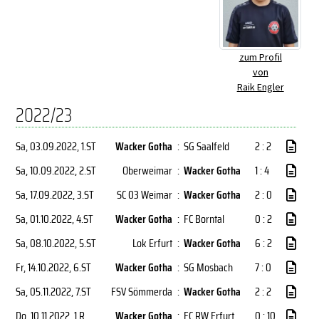
zum Profil
von
Raik Engler
2022/23
Sa, 03.09.2022
, 1.ST
Wacker Gotha
:
SG Saalfeld
2 : 2
Sa, 10.09.2022
, 2.ST
Oberweimar
:
Wacker Gotha
1 : 4
Sa, 17.09.2022
, 3.ST
SC 03 Weimar
:
Wacker Gotha
2 : 0
Sa, 01.10.2022
, 4.ST
Wacker Gotha
:
FC Borntal
0 : 2
Sa, 08.10.2022
, 5.ST
Lok Erfurt
:
Wacker Gotha
6 : 2
Fr, 14.10.2022
, 6.ST
Wacker Gotha
:
SG Mosbach
7 : 0
Sa, 05.11.2022
, 7.ST
FSV Sömmerda
:
Wacker Gotha
2 : 2
Do, 10.11.2022
, 1.R
Wacker Gotha
:
FC RW Erfurt
0 : 10