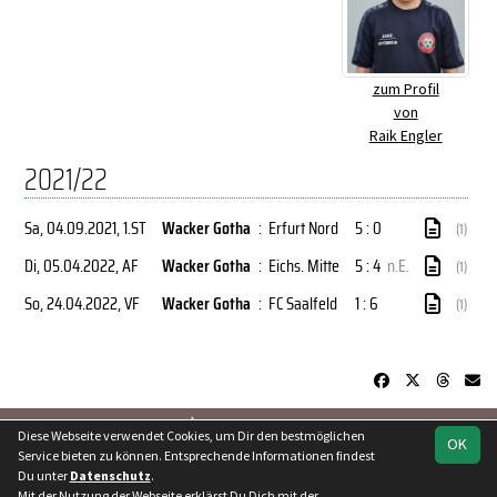
zum Profil
von
Raik Engler
2021/22
Sa, 04.09.2021
, 1.ST
Wacker Gotha
:
Erfurt Nord
5 : 0
(1)
Di, 05.04.2022
, AF
Wacker Gotha
:
Eichs. Mitte
5 : 4
n.E.
(1)
So, 24.04.2022
, VF
Wacker Gotha
:
FC Saalfeld
1 : 6
(1)
soccero.de
Diese Webseite verwendet Cookies, um Dir den bestmöglichen
OK
© 2006 - 2026
Service bieten zu können. Entsprechende Informationen findest
Du unter
Datenschutz
.
Besucherstatistik
Kontakt
Geburtstage
Impressum
Mit der Nutzung der Webseite erklärst Du Dich mit der