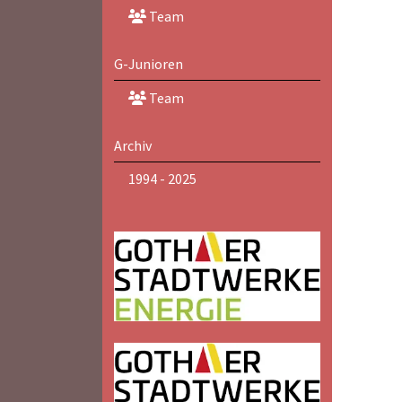
Team
G-Junioren
Team
Archiv
1994 - 2025