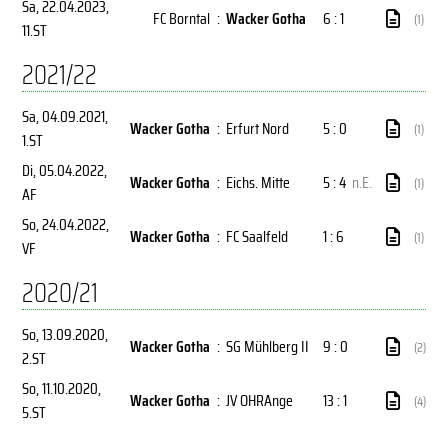
Sa, 22.04.2023
,
FC Borntal
:
Wacker Gotha
6 : 1
(1)
11.ST
2021/22
Sa, 04.09.2021
,
Wacker Gotha
:
Erfurt Nord
5 : 0
(1)
1.ST
Di, 05.04.2022
,
Wacker Gotha
:
Eichs. Mitte
5 : 4
n.E.
(1)
AF
So, 24.04.2022
,
Wacker Gotha
:
FC Saalfeld
1 : 6
(1)
VF
2020/21
So, 13.09.2020
,
Wacker Gotha
:
SG Mühlberg II
9 : 0
(2)
2.ST
So, 11.10.2020
,
Wacker Gotha
:
JV OHRAnge
13 : 1
(4)
5.ST