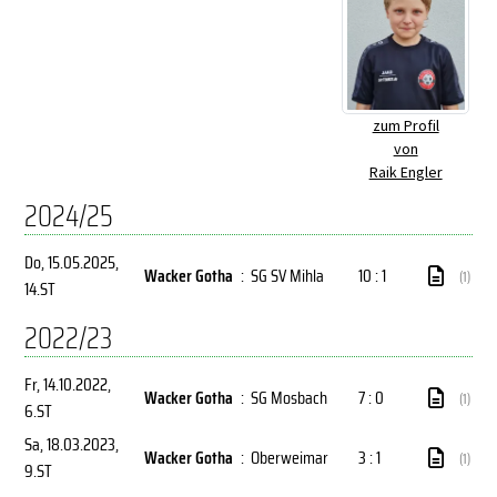
zum Profil
von
Raik Engler
2024/25
Do, 15.05.2025
,
Wacker Gotha
:
SG SV Mihla
10 : 1
(1)
14.ST
2022/23
Fr, 14.10.2022
,
Wacker Gotha
:
SG Mosbach
7 : 0
(1)
6.ST
Sa, 18.03.2023
,
Wacker Gotha
:
Oberweimar
3 : 1
(1)
9.ST