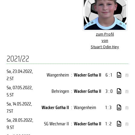
zum Profil
von
Stuart Odin Hey
2021/22
Sa, 23.04.2022
,
Wangenheim
:
Wacker Gotha II
6 : 1
(1)
2.ST
Sa, 07.05.2022
,
Behringen
:
Wacker Gotha II
3 : 0
(1)
5.ST
Sa, 14.05.2022
,
Wacker Gotha II
:
Wangenheim
1 : 3
(1)
7.ST
Sa, 28.05.2022
,
SG Wechmar II
:
Wacker Gotha II
1 : 2
(1)
9.ST