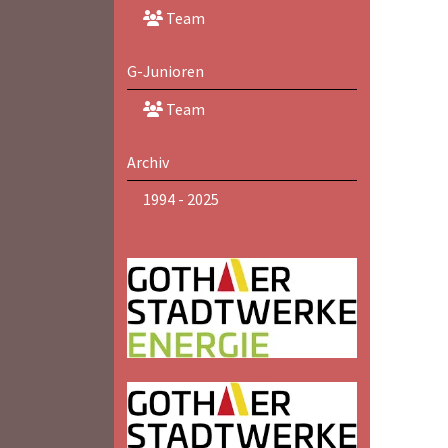
Team
G-Junioren
Team
Archiv
1994 - 2025