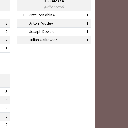
D-Junioren
(Gelbe Karten)
3
1
Ante Penschinski
1
3
Anton Poddey
1
2
Joseph Dewart
1
2
Julian Gatkewicz
1
1
3
3
3
2
2