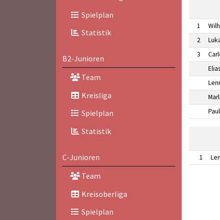
Spielplan
1
Wil
Statistik
2
Luk
3
Car
B2-Junioren
Elia
Team
Lenn
Kreisliga
Mar
Paul
Spielplan
Statistik
C-Junioren
1
Le
Team
Kreisoberliga
Spielplan