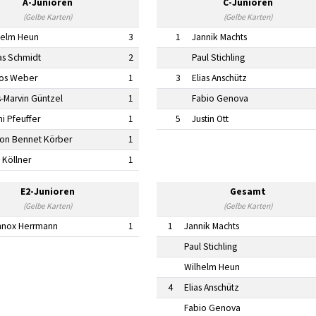
A-Junioren
C-Junioren
(Gelbe Karten)
(Gelbe Karten)
helm Heun
3
1
Jannik Machts
as Schmidt
2
Paul Stichling
los Weber
1
3
Elias Anschütz
s-Marvin Güntzel
1
Fabio Genova
i Pfeuffer
1
5
Justin Ott
lon Bennet Körber
1
 Köllner
1
E2-Junioren
Gesamt
(Gelbe Karten)
(Gelbe Karten)
nnox Herrmann
1
1
Jannik Machts
Paul Stichling
Wilhelm Heun
4
Elias Anschütz
Fabio Genova