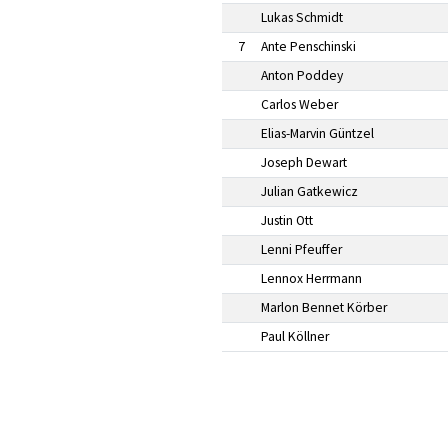
Lukas Schmidt
7
Ante Penschinski
Anton Poddey
Carlos Weber
Elias-Marvin Güntzel
Joseph Dewart
Julian Gatkewicz
Justin Ott
Lenni Pfeuffer
Lennox Herrmann
Marlon Bennet Körber
Paul Köllner