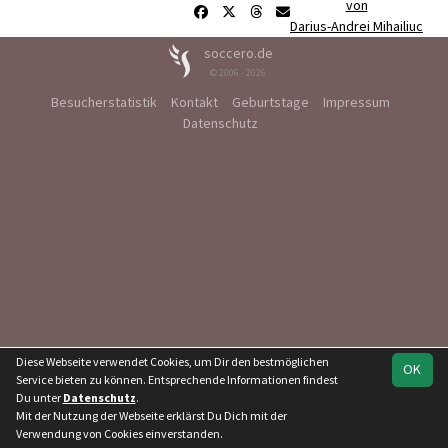
von
Darius-Andrei Mihailiuc
soccero.de
© 2006 - 2026
Besucherstatistik
Kontakt
Geburtstage
Impressum
Datenschutz
Diese Webseite verwendet Cookies, um Dir den bestmöglichen
OK
Service bieten zu können. Entsprechende Informationen findest
Du unter
Datenschutz
.
Mit der Nutzung der Webseite erklärst Du Dich mit der
Verwendung von Cookies einverstanden.