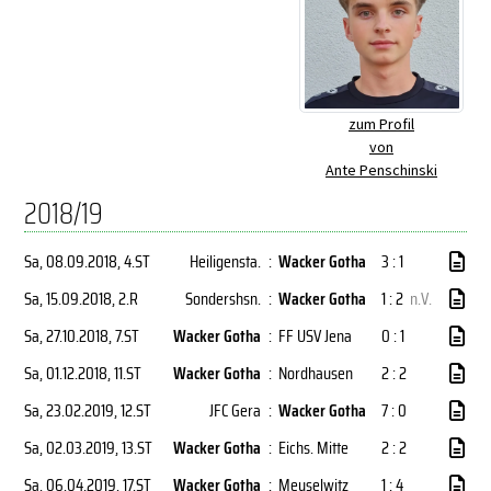
zum Profil
von
Ante Penschinski
2018/19
Sa, 08.09.2018
, 4.ST
Heiligensta.
:
Wacker Gotha
3 : 1
Sa, 15.09.2018
, 2.R
Sondershsn.
:
Wacker Gotha
1 : 2
n.V.
Sa, 27.10.2018
, 7.ST
Wacker Gotha
:
FF USV Jena
0 : 1
Sa, 01.12.2018
, 11.ST
Wacker Gotha
:
Nordhausen
2 : 2
Sa, 23.02.2019
, 12.ST
JFC Gera
:
Wacker Gotha
7 : 0
Sa, 02.03.2019
, 13.ST
Wacker Gotha
:
Eichs. Mitte
2 : 2
Sa, 06.04.2019
, 17.ST
Wacker Gotha
:
Meuselwitz
1 : 4