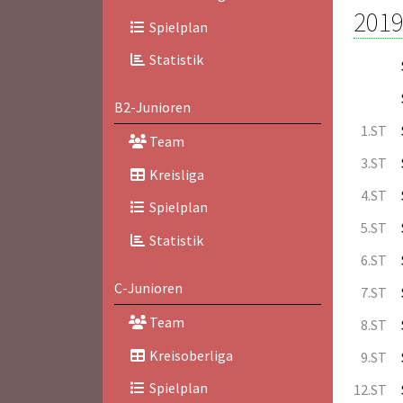
2019
Spielplan
Statistik
B2-Junioren
1.ST
Team
3.ST
Kreisliga
4.ST
Spielplan
5.ST
Statistik
6.ST
C-Junioren
7.ST
Team
8.ST
Kreisoberliga
9.ST
Spielplan
12.ST