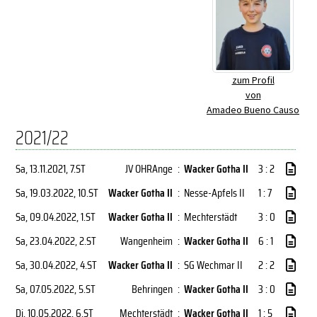
zum Profil
von
Amadeo Bueno Causo
2021/22
Sa, 13.11.2021
, 7.ST
JV OHRAnge
:
Wacker Gotha II
3 : 2
Sa, 19.03.2022
, 10.ST
Wacker Gotha II
:
Nesse-Apfels II
1 : 7
Sa, 09.04.2022
, 1.ST
Wacker Gotha II
:
Mechterstädt
3 : 0
Sa, 23.04.2022
, 2.ST
Wangenheim
:
Wacker Gotha II
6 : 1
Sa, 30.04.2022
, 4.ST
Wacker Gotha II
:
SG Wechmar II
2 : 2
Sa, 07.05.2022
, 5.ST
Behringen
:
Wacker Gotha II
3 : 0
Di, 10.05.2022
, 6.ST
Mechterstädt
:
Wacker Gotha II
1 : 5