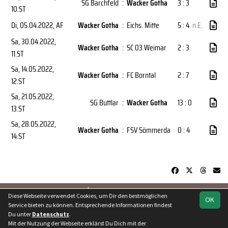
SG Barchfeld
:
Wacker Gotha
3 : 3
10.ST
Di, 05.04.2022
, AF
Wacker Gotha
:
Eichs. Mitte
5 : 4
n.E.
Sa, 30.04.2022
,
Wacker Gotha
:
SC 03 Weimar
2 : 3
11.ST
Sa, 14.05.2022
,
Wacker Gotha
:
FC Borntal
2 : 7
12.ST
Sa, 21.05.2022
,
SG Buttlar
:
Wacker Gotha
13 : 0
13.ST
Sa, 28.05.2022
,
Wacker Gotha
:
FSV Sömmerda
0 : 4
14.ST
soccero.de
Diese Webseite verwendet Cookies, um Dir den bestmöglichen
OK
© 2006 - 2026
Service bieten zu können. Entsprechende Informationen findest
Du unter
Datenschutz
.
Besucherstatistik
Kontakt
Geburtstage
Impressum
Mit der Nutzung der Webseite erklärst Du Dich mit der
Datenschutz