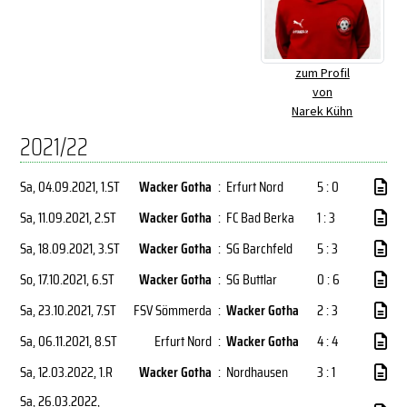
zum Profil
von
Narek Kühn
2021/22
Sa, 04.09.2021
, 1.ST
Wacker Gotha
:
Erfurt Nord
5 : 0
Sa, 11.09.2021
, 2.ST
Wacker Gotha
:
FC Bad Berka
1 : 3
Sa, 18.09.2021
, 3.ST
Wacker Gotha
:
SG Barchfeld
5 : 3
So, 17.10.2021
, 6.ST
Wacker Gotha
:
SG Buttlar
0 : 6
Sa, 23.10.2021
, 7.ST
FSV Sömmerda
:
Wacker Gotha
2 : 3
Sa, 06.11.2021
, 8.ST
Erfurt Nord
:
Wacker Gotha
4 : 4
Sa, 12.03.2022
, 1.R
Wacker Gotha
:
Nordhausen
3 : 1
Sa, 26.03.2022
,