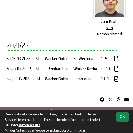
zum Profil
von
Raman Ahmad
2021/22
So, 13.03.2022
, 9.ST
Wacker Gotha
:
SG Wechmar
1 : 5
Mi, 27.04.2022
, 3.ST
Reinhardsbr.
:
Wacker Gotha
0 : 10
So, 22.05.2022
, 8.ST
Wacker Gotha
:
Reinhardsbr.
10 : 1
soccero.de
Diese Webseite verwendet Cookies, um Dir den bestmöglichen
OK
© 2006 - 2026
Service bieten zu können. Entsprechende Informationen findest
Du unter
Datenschutz
.
Besucherstatistik
Kontakt
Geburtstage
Impressum
Mit der Nutzung der Webseite erklärst Du Dich mit der
Datenschutz