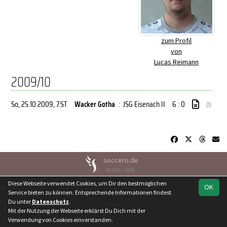
zum Profil
von
Lucas Reimann
2009/10
So, 25.10.2009
, 7.ST
Wacker Gotha
:
JSG Eisenach II
6 : 0
(1)
soccero.de
© 2006 - 2026
Diese Webseite verwendet Cookies, um Dir den bestmöglichen
Besucherstatistik
Kontakt
Geburtstage
Impressum
OK
Service bieten zu können. Entsprechende Informationen findest
Datenschutz
Du unter
Datenschutz
.
Mit der Nutzung der Webseite erklärst Du Dich mit der
Verwendung von Cookies einverstanden.