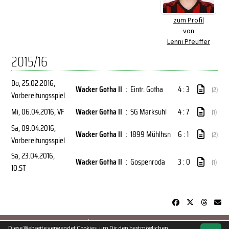
zum Profil
von
Lenni Pfeuffer
2015/16
Do, 25.02.2016
,
Wacker Gotha II
:
Eintr. Gotha
4 : 3
(2)
Vorbereitungsspiel
Mi, 06.04.2016
, VF
Wacker Gotha II
:
SG Marksuhl
4 : 7
(1)
Sa, 09.04.2016
,
Wacker Gotha II
:
1899 Mühlhsn
6 : 1
(2)
Vorbereitungsspiel
Sa, 23.04.2016
,
Wacker Gotha II
:
Gospenroda
3 : 0
(1)
10.ST
soccero.de
Diese Webseite verwendet Cookies, um Dir den bestmöglichen