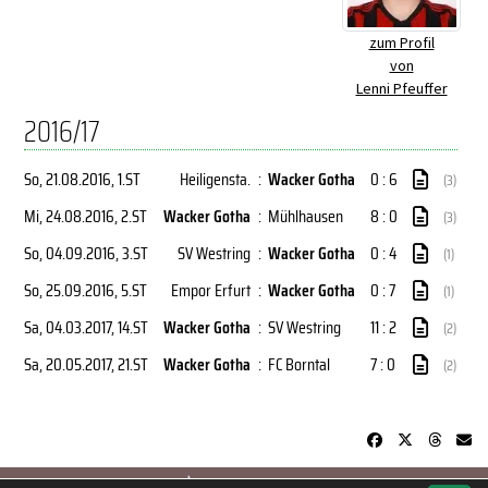
zum Profil
von
Lenni Pfeuffer
2016/17
So, 21.08.2016
, 1.ST
Heiligensta.
:
Wacker Gotha
0 : 6
(3)
Mi, 24.08.2016
, 2.ST
Wacker Gotha
:
Mühlhausen
8 : 0
(3)
So, 04.09.2016
, 3.ST
SV Westring
:
Wacker Gotha
0 : 4
(1)
So, 25.09.2016
, 5.ST
Empor Erfurt
:
Wacker Gotha
0 : 7
(1)
Sa, 04.03.2017
, 14.ST
Wacker Gotha
:
SV Westring
11 : 2
(2)
Sa, 20.05.2017
, 21.ST
Wacker Gotha
:
FC Borntal
7 : 0
(2)
soccero.de