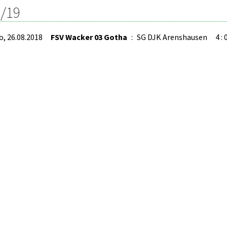
/19
o, 26.08.2018
FSV Wacker 03 Gotha
:
SG DJK Arenshausen
4 : 