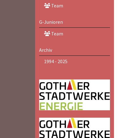
Team
G-Junioren
Team
Archiv
1994 - 2025