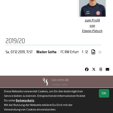
zum Profil
von
Etienn Pätsch
2019/20
Sa, 07.12.2019
, 11.ST
Wacker Gotha
:
FC RW Erfurt
1 : 12
(1)
soccero.de
© 2006 - 2026
Diese Webseite verwendet Cookies, um Dir den bestmöglichen
Besucherstatistik
Kontakt
Geburtstage
Impressum
OK
Service bieten zu können. Entsprechende Informationen findest
Datenschutz
Du unter
Datenschutz
.
Mit der Nutzung der Webseite erklärst Du Dich mit der
Verwendung von Cookies einverstanden.