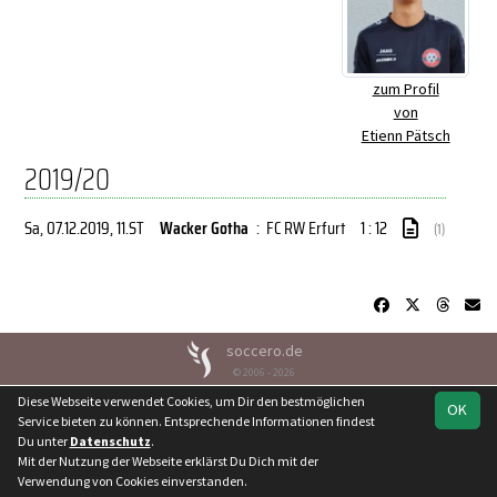
zum Profil
von
Etienn Pätsch
2019/20
Sa, 07.12.2019
, 11.ST
Wacker Gotha
:
FC RW Erfurt
1 : 12
(1)
soccero.de
© 2006 - 2026
Diese Webseite verwendet Cookies, um Dir den bestmöglichen
Besucherstatistik
Kontakt
Geburtstage
Impressum
OK
Service bieten zu können. Entsprechende Informationen findest
Datenschutz
Du unter
Datenschutz
.
Mit der Nutzung der Webseite erklärst Du Dich mit der
Verwendung von Cookies einverstanden.