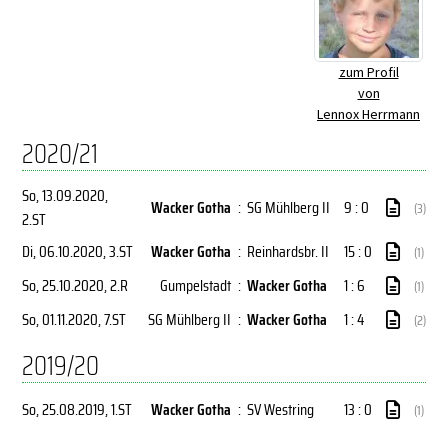
zum Profil
von
Lennox Herrmann
2020/21
So, 13.09.2020
,
Wacker Gotha
:
SG Mühlberg II
9 : 0
(3)
2.ST
Di, 06.10.2020
, 3.ST
Wacker Gotha
:
Reinhardsbr. II
15 : 0
(1)
So, 25.10.2020
, 2.R
Gumpelstadt
:
Wacker Gotha
1 : 6
(1)
So, 01.11.2020
, 7.ST
SG Mühlberg II
:
Wacker Gotha
1 : 4
(2)
2019/20
So, 25.08.2019
, 1.ST
Wacker Gotha
:
SV Westring
13 : 0
(1)