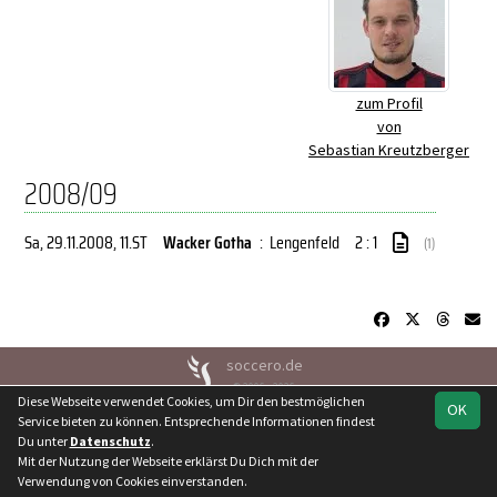
zum Profil
von
Sebastian Kreutzberger
2008/09
Sa, 29.11.2008
, 11.ST
Wacker Gotha
:
Lengenfeld
2 : 1
(1)
soccero.de
© 2006 - 2026
Diese Webseite verwendet Cookies, um Dir den bestmöglichen
OK
Besucherstatistik
Kontakt
Geburtstage
Impressum
Service bieten zu können. Entsprechende Informationen findest
Du unter
Datenschutz
.
Datenschutz
Mit der Nutzung der Webseite erklärst Du Dich mit der
Verwendung von Cookies einverstanden.