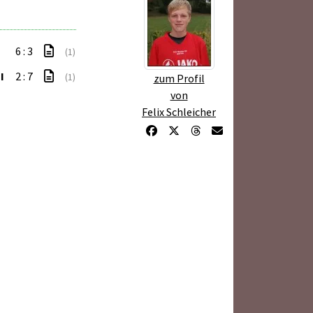
6 : 3
(1)
I
2 : 7
(1)
zum Profil
von
Felix Schleicher