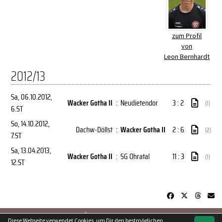
zum Profil
von
Leon Bernhardt
2012/13
Sa, 06.10.2012
,
Wacker Gotha II
:
Neudietendor
3 : 2
(1)
6.ST
So, 14.10.2012
,
Dachw-Döllst
:
Wacker Gotha II
2 : 6
(2)
7.ST
Sa, 13.04.2013
,
Wacker Gotha II
:
SG Ohratal
11 : 3
(1)
12.ST
soccero.de
Diese Webseite verwendet Cookies, um Dir den bestmöglichen