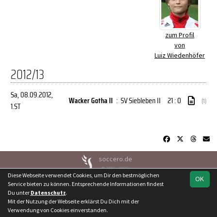
zum Profil
von
Luiz Wiedenhöfer
2012/13
Sa, 08.09.2012
,
Wacker Gotha II
:
SV Siebleben II
21 : 0
(1)
1.ST
soccero.de
© 2006 - 2026
Diese Webseite verwendet Cookies, um Dir den bestmöglichen
OK
Besucherstatistik
Kontakt
Geburtstage
Impressum
Service bieten zu können. Entsprechende Informationen findest
Datenschutz
Du unter
Datenschutz
.
Mit der Nutzung der Webseite erklärst Du Dich mit der
Verwendung von Cookies einverstanden.