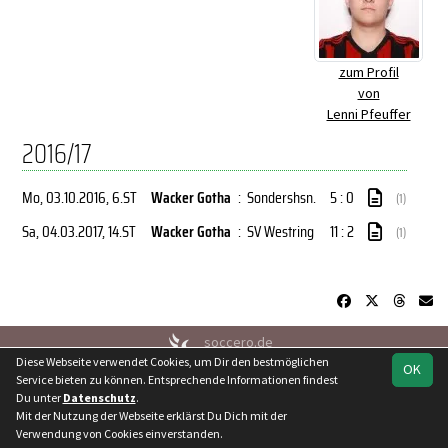
zum Profil
von
Lenni Pfeuffer
2016/17
Mo, 03.10.2016
, 6.ST
Wacker Gotha
:
Sondershsn.
5 : 0
(1)
Sa, 04.03.2017
, 14.ST
Wacker Gotha
:
SV Westring
11 : 2
(1)
soccero.de
Diese Webseite verwendet Cookies, um Dir den bestmöglichen
© 2006 - 2026
OK
Service bieten zu können. Entsprechende Informationen findest
Besucherstatistik
Kontakt
Geburtstage
Impressum
Du unter
Datenschutz
.
Datenschutz
Mit der Nutzung der Webseite erklärst Du Dich mit der
Verwendung von Cookies einverstanden.