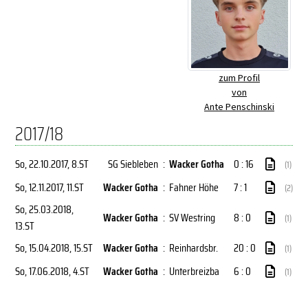
zum Profil
von
Ante Penschinski
2017/18
So, 22.10.2017
, 8.ST
SG Siebleben
:
Wacker Gotha
0 : 16
(1)
So, 12.11.2017
, 11.ST
Wacker Gotha
:
Fahner Höhe
7 : 1
(2)
So, 25.03.2018
,
Wacker Gotha
:
SV Westring
8 : 0
(1)
13.ST
So, 15.04.2018
, 15.ST
Wacker Gotha
:
Reinhardsbr.
20 : 0
(1)
So, 17.06.2018
, 4.ST
Wacker Gotha
:
Unterbreizba
6 : 0
(1)