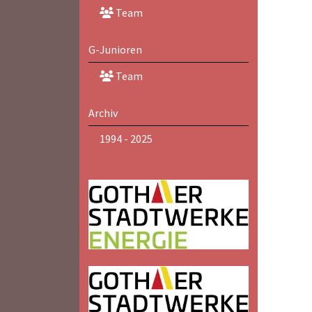
Team
G-Junioren
Team
Archiv
1994 - 2025