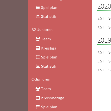
2020
Spielplan
Statistik
3.ST
S
4.ST
S
B2-Junioren
2019
Team
Kreisliga
4.ST
S
Spielplan
5.ST
S
Statistik
7.ST
S
C-Junioren
Team
Kreisoberliga
Spielplan