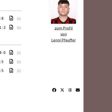
: 8
(1)
 : 2
(1)
zum Profil
von
Lenni Pfeuffer
 : 0
(1)
: 5
(1)
: 5
(1)