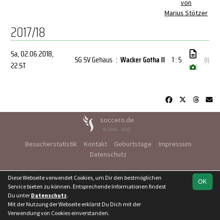
von
Marius Stötzer
2017/18
Sa, 02.06.2018
,
SG SV Gehaus
:
Wacker Gotha II
1 : 5
(1)
22.ST
(
)
soccero.de
© 2006 - 2026
Besucherstatistik
Kontakt
Geburtstage
Impressum
Datenschutz
Diese Webseite verwendet Cookies, um Dir den bestmöglichen
OK
Service bieten zu können. Entsprechende Informationen findest
Du unter
Datenschutz
.
Mit der Nutzung der Webseite erklärst Du Dich mit der
Verwendung von Cookies einverstanden.