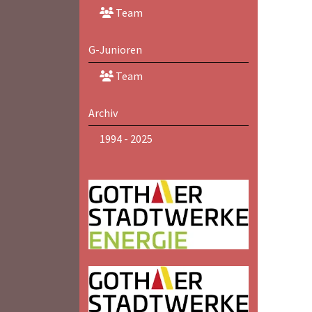
Team
G-Junioren
Team
Archiv
1994 - 2025