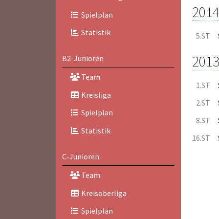
2014
Spielplan
Statistik
5.ST
2013
B2-Junioren
Team
1.ST
Kreisliga
2.ST
Spielplan
8.ST
Statistik
16.ST
C-Junioren
Team
Kreisoberliga
Spielplan