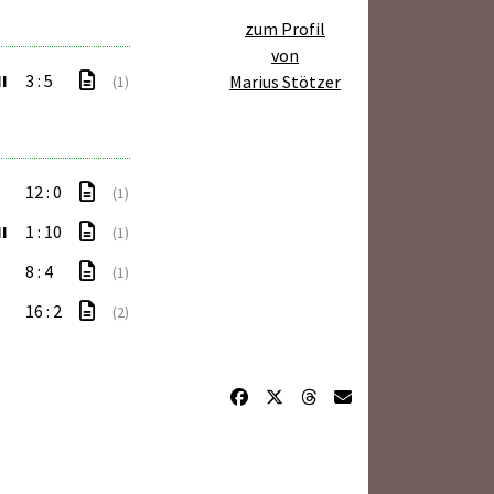
zum Profil
von
I
3 : 5
Marius Stötzer
(1)
12 : 0
(1)
I
1 : 10
(1)
8 : 4
(1)
16 : 2
(2)