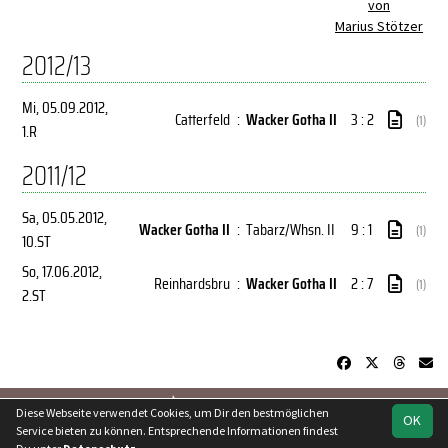
von
Marius Stötzer
2012/13
Mi, 05.09.2012
,
Catterfeld
:
Wacker Gotha II
3 : 2
(1)
1.R
2011/12
Sa, 05.05.2012
,
Wacker Gotha II
:
Tabarz/Whsn. II
9 : 1
(1)
10.ST
So, 17.06.2012
,
Reinhardsbru
:
Wacker Gotha II
2 : 7
(1)
2.ST
soccero.de
Diese Webseite verwendet Cookies, um Dir den bestmöglichen
OK
© 2006 - 2026
Service bieten zu können. Entsprechende Informationen findest