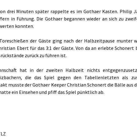
on drei Minuten später rappelte es im Gothaer Kasten. Philip Jä
ffern in Führung. Die Gothaer begannen wieder an sich zu zwei
rwerten konnten.
Toreschießen der Gäste ging nach der Halbzeitpause munter we
ristian Ebert für das 3:1 der Gäste. Von da an erlebte Schonert b
rückstände zurück zu führen ist.
nschaft hat in der zweiten Halbzeit nichts entgegenzusetz
izbachern, die das Spiel gegen den Tabellenletzten als zus
akt musste der Gothaer Keeper Christian Schonert die Bälle aus d
atte ein Einsehen und pfiff das Spiel pünktlich ab.
LZ