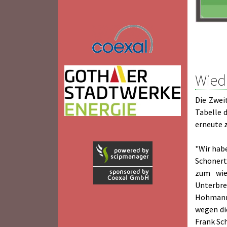
Wiede
Die Zwei
Tabelle 
erneute z
"Wir habe
Schonert
zum wie
Unterbrei
Hohmann 
wegen di
Frank Sc