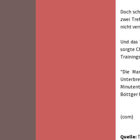
Doch sch
zwei Tre
nicht ve
Und das 
sorgte Ch
Trainings
"Die Man
Unterbre
Minutent
Böttger h
(com)
Quelle:
T