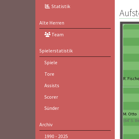
Statistik
Aufst
Alte Herren
Team
Spielerstatistik
Spiele
Tore
R. Fisch
Assists
Scorer
Sünder
M. Otto
(64' S. 
Archiv
1990 - 2025