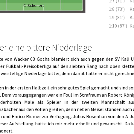
1:7 (71')
Ka
C. Schonert
1:8 (73')
Ka
1:9 (81')
Ka
1:10 (87')
Ka
r eine bittere Niederlage
te von Wacker 03 Gotha blamiert sich auch gegen den SV Kali Un
der Fußball-Kreisoberliga auf den siebten Rang nach oben kletter
weistellige Niederlage bitter, denn damit hätte er nicht gerechne
n in der ersten Halbzeit ein sehr gutes Spiel gemacht und sind so
. Dem vorausgegangen war ein Foul im Strafraum an Robert König
derholten Male als Spieler in der zweiten Mannschaft au
zbacher aus den Vollen greifen, denn neben Meisel standen auch d
und Enrico Riemer zur Verfügung. Julius Rosenhan von den A-Ju
eser Aufstellung hätte ich mir mehr erhofft und gewünscht. Da ka
honert.