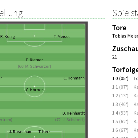
ellung
Spielst
Tore
Tobias Meis
R. König
T. Meisel
Zuscha
21
E. Riemer
(66' M. Schwarzer)
Torfolg
er
C. Hohmann
1:0 (05')
To
1:1 (07')
Ka
C. Körber
1:2 (13')
Ka
1:3 (46')
Ka
1:4 (53')
Ka
D. Reinhardt
Bertram)
(72' J. Schubert)
1:5 (62')
Ka
1:6 (67')
Ka
J. Rosenhan
T. Herr