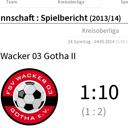
Team
Kreisoberliga
Spi
nnschaft :
Spielbericht
(2013/14)
Kreisoberliga
24. Spieltag - 04.05.2014
15:00 
Wacker 03 Gotha II
1
:
10
(1
:
2)