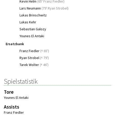
Kevin Helm
(
65' Franz Fiedler
)
Lars Neumann
(
79' Ryan Strobel
)
Lukas Brinschwitz
Lukas Kehr
Sebastian Galozy
Younes El Antaki
Ersatzbank
Franz Fiedler
(
65')
Ryan Strobel
(
79')
Tarek Wolter
(
46')
Spielstatistik
Tore
Younes El Antaki
Assists
Franz Fiedler