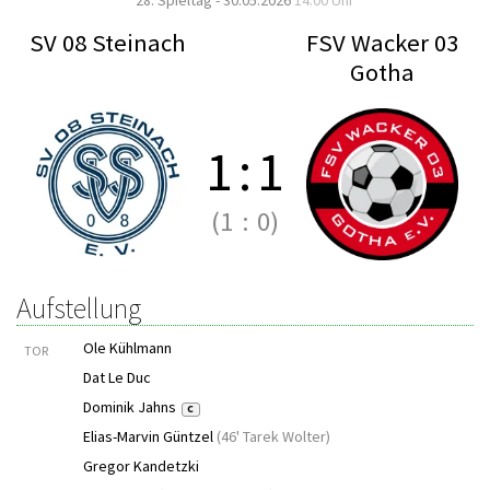
28. Spieltag - 30.05.2026
14:00 Uhr
SV 08 Steinach
FSV Wacker 03
Gotha
1
:
1
(1
:
0)
Aufstellung
Ole Kühlmann
TOR
Dat Le Duc
Dominik Jahns
C
Elias-Marvin Güntzel
(
46' Tarek Wolter
)
Gregor Kandetzki