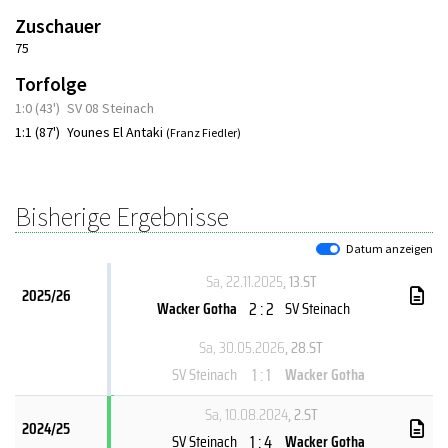
Zuschauer
75
Torfolge
1:0 (43')
SV 08 Steinach
1:1 (87')
Younes El Antaki
(Franz Fiedler)
Bisherige Ergebnisse
Datum anzeigen
Sa, 22.11.2025
, 13.ST
2025/26
2 : 2
Wacker Gotha
SV Steinach
Sa, 30.05.2026
, 28.ST
1 : 1
SV Steinach
Wacker Gotha
Sa, 10.08.2024
, 2.ST
2024/25
1 : 4
SV Steinach
Wacker Gotha