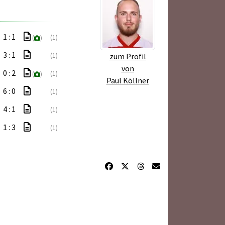
1 : 1
(1)
(
)
3 : 1
(1)
zum Profil
von
0 : 2
(1)
(
)
Paul Köllner
6 : 0
(1)
4 : 1
(1)
1 : 3
(1)