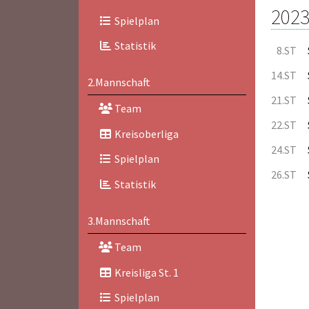
2023
Spielplan
Statistik
8.ST
14.ST
2.Mannschaft
21.ST
Team
22.ST
Kreisoberliga
24.ST
Spielplan
26.ST
Statistik
3.Mannschaft
Team
Kreisliga St. 1
Spielplan